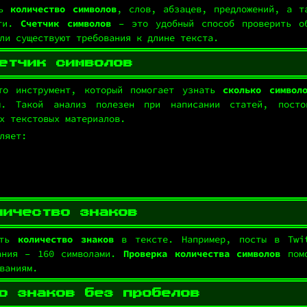
ть
количество символов
, слов, абзацев, предложений, а т
сти.
Счетчик символов
– это удобный способ проверить о
ли существуют требования к длине текста.
етчик символов
о инструмент, который помогает узнать
сколько символ
ы. Такой анализ полезен при написании статей, пост
х текстовых материалов.
ляет:
личество знаков
ать
количество знаков
в тексте. Например, посты в Twi
сания – 160 символами.
Проверка количества символов
помо
ваниям.
о знаков без пробелов