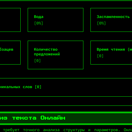
Вода
Заспамленность
[
0%
]
[
0%
]
бзацев
Количество
Время чтения (
предложений
[
0
]
[
0
]
никальных слов [
0
]
из текста Онлайн
 требует точного анализа структуры и параметров. Онл