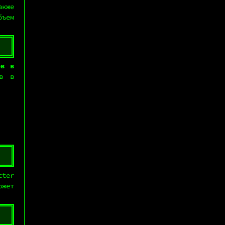
акже
бъем
ов в
ов в
tter
жет