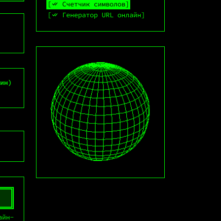
Счетчик символов
Генератор URL онлайн
мин)
айн-