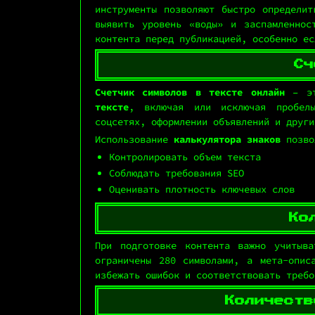
инструменты позволяют быстро определи
выявить уровень «воды» и заспамленно
контента перед публикацией, особенно ес
Сч
Счетчик символов в тексте онлайн
– эт
тексте
, включая или исключая пробел
соцсетях, оформлении объявлений и други
Использование
калькулятора знаков
позво
Контролировать объем текста
Соблюдать требования SEO
Оценивать плотность ключевых слов
Ко
При подготовке контента важно учитыв
ограничены 280 символами, а мета-опи
избежать ошибок и соответствовать требо
Количеств