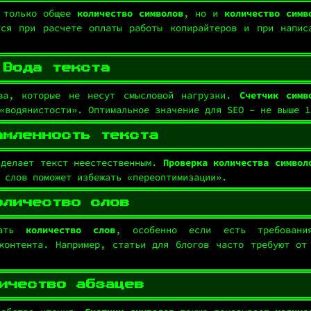
е только общее
количество символов
, но и
количество симв
тся при расчете оплаты работы копирайтеров и при напис
Вода текста
ва, которые не несут смысловой нагрузки.
Счетчик симв
«водянистости». Оптимальное значение для SEO – не выше 1
амленность текста
 делает текст неестественным.
Проверка количества символ
 слов поможет избежать «переоптимизации».
оличество слов
вать
количество слов
, особенно если есть требовани
контента. Например, статьи для блогов часто требуют от
ичество абзацев