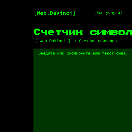
Web.DaVinci
Все услуги
Счетчик симво
Web.DaVinci
Счетчик символов