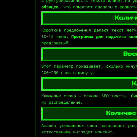
Структурированность текста влияет на у
абзацев
, что помогает правильно формати
Колич
Короткие предложения делают текст легч
10-15 слов.
Программа для подсчета кол
предложений.
Вре
Этот параметр показывает, сколько мину
200-250 слов в минуту.
К
Ключевые слова – основа SEO-текста.
Сч
их распределение.
Количес
Анализ уникальных слов показывает раз
естественнее выглядит контент.