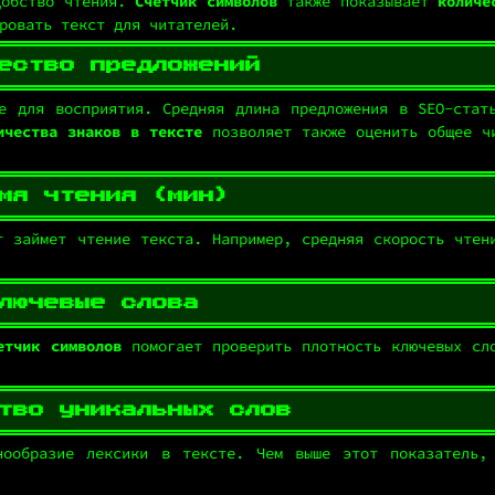
добство чтения.
Счетчик символов
также показывает
количе
ровать текст для читателей.
ество предложений
е для восприятия. Средняя длина предложения в SEO-стат
ичества знаков в тексте
позволяет также оценить общее ч
мя чтения (мин)
т займет чтение текста. Например, средняя скорость чтен
лючевые слова
етчик символов
помогает проверить плотность ключевых сл
тво уникальных слов
нообразие лексики в тексте. Чем выше этот показатель,