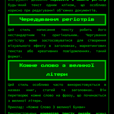
будь-який текст одним кліком, що особливо
корисно при редагуванні об’ємних документів.
Чередування регістрів
Цей стиль написання тексту робить його
нестандартним та оригінальним. Чергування
регістру може застосовуватися для створення
візуального ефекту в заголовках, маркетингових
текстах або креативних повідомленнях. такий
формат.
Кожне слово з великої
літери
Цей стиль особливо часто використовується в
назвах книг, статей та заголовках. Він
перетворює кожне слово на фразу, що починається
з великої літери.
Приклад: «Кожне Слово З великої Букви»
Використовуючи
конвертер тексту онлайн
, можна