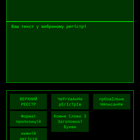
ВЕРХНИЙ
ЧеРгУвАнНя
прОзвІлЬне
РЕЄСТР
рЕгІсТрІв
НАписанНя
Формат
Кожне Слово З
пропозицій
Заголовної
Букви
нижній
регістр