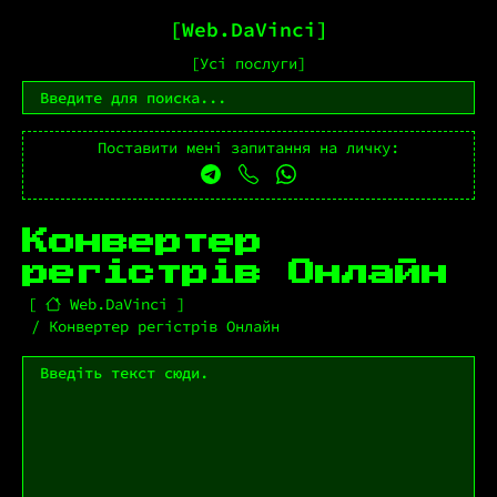
Web.DaVinci
Усі послуги
Поставити мені запитання на личку:
Конвертер
регістрів Онлайн
Web.DaVinci
Конвертер регістрів Онлайн