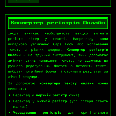
Конвертер регістрів Онлайн
Іноді виникає необхідність швидко змінити
регістр літер у тексті. Наприклад, коли
випадково увімкнено Caps Lock або копіювання
тексту з різних джерел.
Конвертер регістрів
Онлайн
– це зручний інструмент, який допомагає
змінити стиль написання тексту, не вдаючись до
ручного редагування. Достатньо вставити текст,
вибрати потрібний формат і отримати результат за
лічені секунди.
За допомогою
конвертера тексту онлайн
можна
виконати:
Переклад у
верхній регістр
очні)
Переклад у
нижній регістр
(усі літери стають
малими)
Чередування регістрів
для оригінального