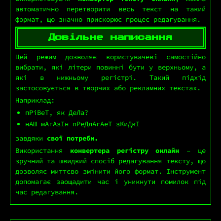
автоматично перетворити весь текст на такий
формат, що значно прискорює процес редагування.
Довільне написання
Цей режим дозволяє користувачеві самостійно
вибрати, які літери повинні бути у верхньому, а
які в нижньому регістрі. Такий підхід
застосовується в творчих або рекламних текстах.
Наприклад:
пРіВеТ, як ДеЛа?
нАШ мАгАзІн пРеДлАгАеТ зКиДкІ
завдяки
свої потреби.
Використання
конвертера регістру онлайн
– це
зручний та швидкий спосіб редагування тексту, що
дозволяє миттєво змінити його формат. Інструмент
допомагає заощадити час і уникнути помилок під
час редагування.