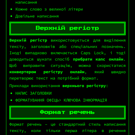
написання
Кожне слово з великої літери
Довільне написання
Верхній регістр
Верхній регістр
використовується для виділення
тексту, заголовків або спеціальних позначень.
Іноді випадково включається Caps Lock, і тоді
доводиться шукати спосіб
прибрати капс онлайн
.
Щоб виправити ситуацію, можна скористатися
конвертером регістру онлайн
, який швидко
перетворює текст на потрібний формат.
Приклади використання
верхнього регістру
:
НАПИС ЗАГОЛОВКИ
ФОРМАТУВАННЯ ОФІЦЬ> КЛЮЧОВА ІНФОРМАЦІЯ
Формат речень
Формат речень – це стандартний стиль написання
тексту, коли тільки перша літера в речення