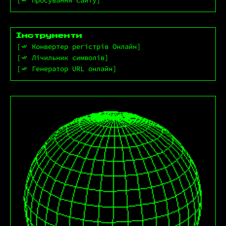
Просування сайту
Інструменти
Конвертер регістрів Онлайн
Лічильник символів
Генератор URL онлайн