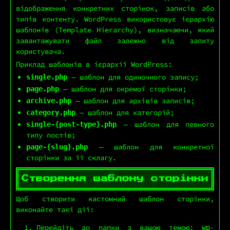
відображення конкретних сторінок, записів або
типів контенту. WordPress використовує ієрархію
шаблонів (Template Hierarchy), визначаючи, який
завантажувати файл залежно від запиту
користувача.
Приклад шаблонів в ієрархії WordPress:
— шаблон для одиночного запису;
single.php
— шаблон для окремої сторінки;
page.php
— шаблон для архівів записів;
archive.php
— шаблон для категорій;
category.php
— шаблон для певного
single-{post-type}.php
типу постів;
— шаблон для конкретної
page-{slug}.php
сторінки за її склагу.
Створення шаблону сторінки
Щоб створити кастомний шаблон сторінки,
виконайте такі дії:
Перейдіть до папки з вашою темою:
wp-