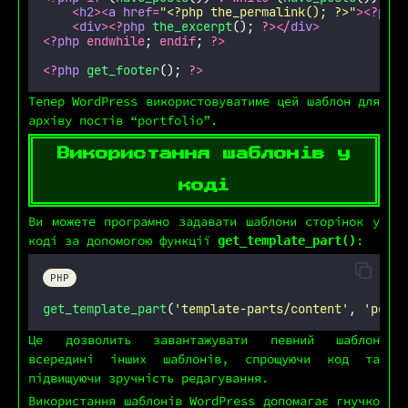
<
h2
><
a
href
=
"
<?php the_permalink(); ?>
"
><?
php
<
div
><?
php
the_excerpt
(); 
?></
div
>
<?
php
endwhile
; 
endif
; 
?>
<?
php
get_footer
(); 
?>
Тепер WordPress використовуватиме цей шаблон для
архіву постів “portfolio”.
Використання шаблонів у
коді
Ви можете програмно задавати шаблони сторінок у
коді за допомогою функції
:
get_template_part()
PHP
get_template_part
(
'
template-parts/content
'
,
'
portf
Це дозволить завантажувати певний шаблон
всередині інших шаблонів, спрощуючи код та
підвищуючи зручність редагування.
Використання шаблонів WordPress допомагає гнучко