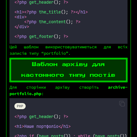
<?
php
get_header
(); 
?>
<
h1
><?
php
the_title
(); 
?></
h1
>
<
div
>
<?
php
the_content
(); 
?>
</
div
>
<?
php
get_footer
(); 
?>
Цей шаблон використовуватиметься для всіх
записів типу “portfolio”.
Шаблон архіву для
кастомного типу постів
Для сторінки архіву створіть
archive-
portfolio.php
:
PHP
<?
php
get_header
(); 
?>
<
h1
>
Наше
портфоліо
</
h1
>
<?
php
if
 (
have_posts
()) 
:
while
 (
have_posts
()) 
:
t