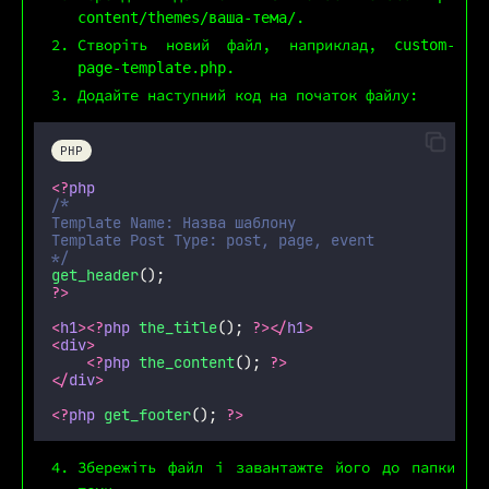
.
content/themes/ваша-тема/
Створіть новий файл, наприклад,
custom-
.
page-template.php
Додайте наступний код на початок файлу:
PHP
<?
php
/*
Template Name: Назва шаблону
Template Post Type: post, page, event
*/
get_header
();
?>
<
h1
><?
php
the_title
(); 
?></
h1
>
<
div
>
<?
php
the_content
(); 
?>
</
div
>
<?
php
get_footer
(); 
?>
Збережіть файл і завантажте його до папки