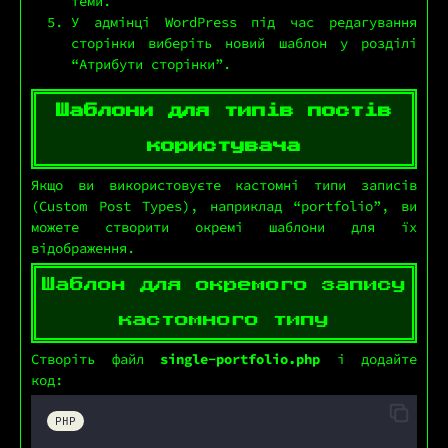
теми.
У адмінці WordPress під час редагування
сторінки виберіть новий шаблон у розділі
“Атрибути сторінки”.
Шаблони для типів постів
користувача
Якщо ви використовуєте кастомні типи записів
(Custom Post Types), наприклад “portfolio”, ви
можете створити окремі шаблони для їх
відображення.
Шаблон для окремого запису
кастомного типу
Створіть файл
single-portfolio.php
і додайте
код:
PHP