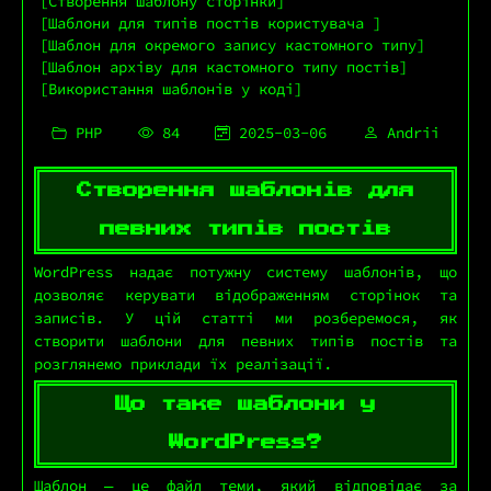
Створення шаблону сторінки
Шаблони для типів постів користувача
Шаблон для окремого запису кастомного типу
Шаблон архіву для кастомного типу постів
Використання шаблонів у коді
PHP
84
2025-03-06
Andrii
Створення шаблонів для
певних типів постів
WordPress надає потужну систему шаблонів, що
дозволяє керувати відображенням сторінок та
записів. У цій статті ми розберемося, як
створити шаблони для певних типів постів та
розглянемо приклади їх реалізації.
Що таке шаблони у
WordPress?
Шаблон — це файл теми, який відповідає за